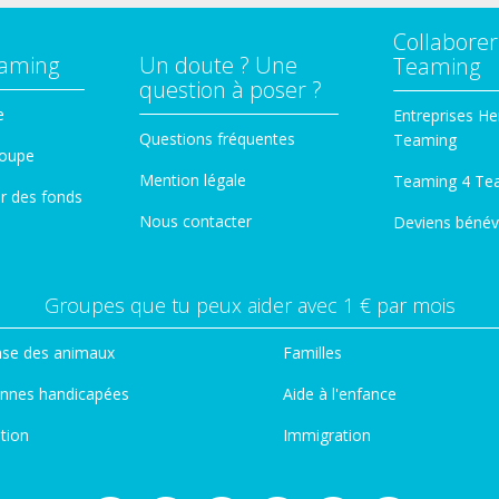
Collaborer
eaming
Un doute ? Une
Teaming
question à poser ?
e
Entreprises He
Questions fréquentes
Teaming
roupe
Mention légale
Teaming 4 Te
er des fonds
Nous contacter
Deviens bénév
Groupes que tu peux aider avec 1 € par mois
se des animaux
Familles
nnes handicapées
Aide à l'enfance
tion
Immigration