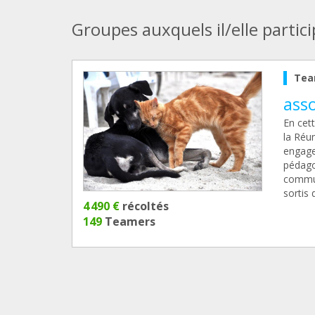
Groupes auxquels il/elle partic
Tea
asso
En cett
la Réun
engager
pédagog
commun
sortis 
4 490 €
récoltés
149
Teamers