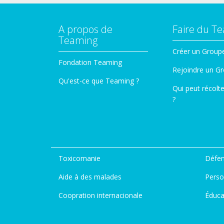
A propos de
Faire du T
Teaming
Créer un Group
Fondation Teaming
Rejoindre un G
Qu'est-ce que Teaming ?
Qui peut récolt
?
Toxicomanie
Défen
Aide à des malades
Perso
Coopration internacionale
Éduca