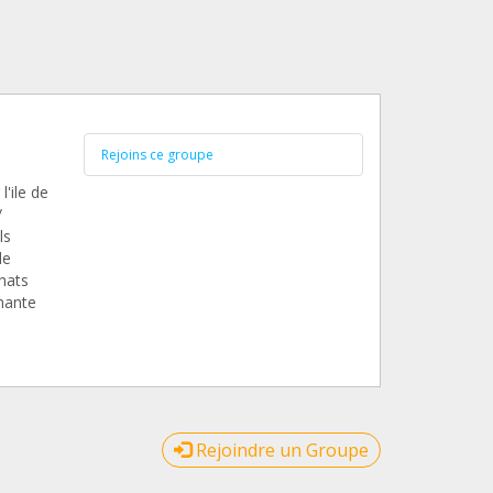
Rejoins ce groupe
'ile de
/
ls
de
hats
imante
Rejoindre un Groupe