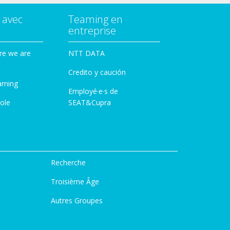
 avec
Teaming en
entreprise
re we are
NTT DATA
Credito y caución
aming
Employé·e·s de
ole
SEAT&Cupra
Recherche
Troisième Âge
Autres Groupes