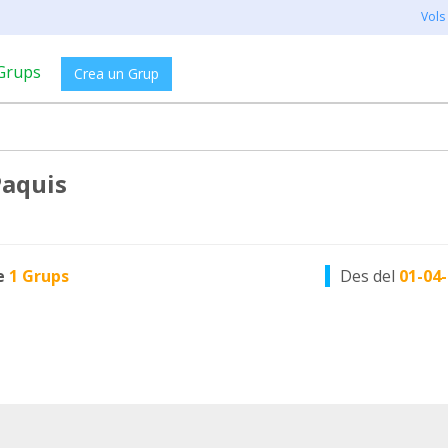
Vols
Grups
Crea un Grup
Paquis
e
1 Grups
Des del
01-04