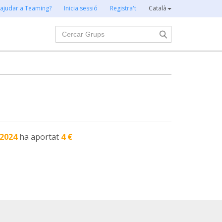
 ajudar a Teaming?
Inicia sessió
Registra't
Català
Cercar
-2024
ha aportat
4 €