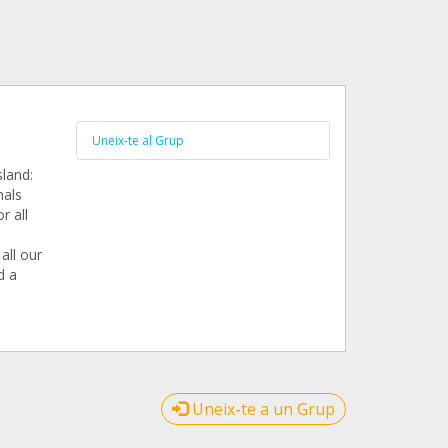
Uneix-te al Grup
sland:
mals
r all
all our
d a
Uneix-te a un Grup