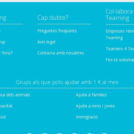
Col·labor
ng
Cap dubte?
Teaming
p
Preguntes freqüents
Empreses Her
Teaming
rup
Avís legal
Teamers 4 Te
r fons?
Contacta amb nosaltres
Fes-te voluntar
Grups als que pots ajudar amb 1 € al mes
sa dels animals
Ajuda a families
pacitat
Ajuda a nens i joves
ció
Immigració