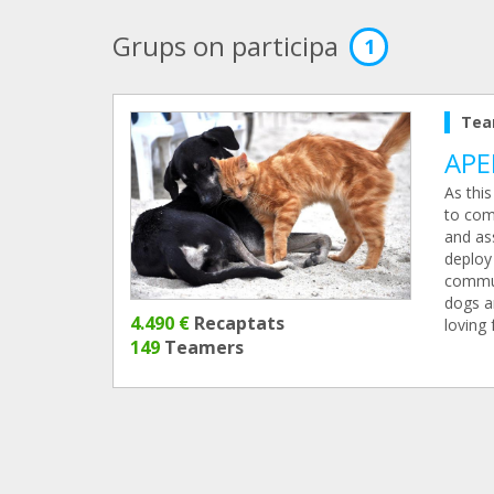
Grups on participa
1
Tea
APE
As this
to com
and as
deploy 
commun
dogs a
4.490 €
Recaptats
loving 
149
Teamers