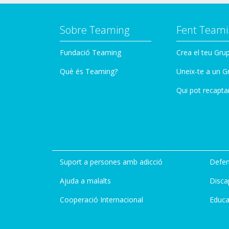
Sobre Teaming
Fent Teami
Fundació Teaming
Crea el teu Gru
Què és Teaming?
Uneix-te a un G
Qui pot recapta
Suport a persones amb adicció
Defen
Ajuda a malalts
Disca
Cooperació Internacional
Educa