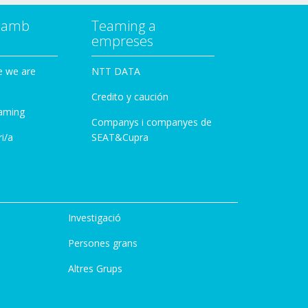
a amb
Teaming a
empreses
e we are
NTT DATA
Credito y caución
aming
Companys i companyes de
i/a
SEAT&Cupra
Investigació
Persones grans
Altres Grups