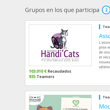
Grupos en los que participa
2
Tea
Asso
L'assoc
prise 
de nos 
et néce
nouvea
vétéri
103.010 €
Recaudados
935
Teamers
Tea
Mou