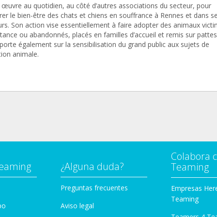
œuvre au quotidien, au côté d’autres associations du secteur, pour
rer le bien-être des chats et chiens en souffrance à Rennes et dans s
urs. Son action vise essentiellement à faire adopter des animaux vict
tance ou abandonnés, placés en familles d’accueil et remis sur pattes
porte également sur la sensibilisation du grand public aux sujets de
tion animale.
Colabora 
Teaming
¿Alguna duda?
Teaming
Preguntas frecuentes
Empresas Her
Teaming
po
Aviso legal
Teamers 4 Te