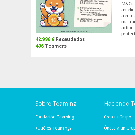
M&Cie 
amélio
alento
maltrai
action 
protec
42.996 €
Recaudados
406
Teamers
Sobre Teaming
Haciendo 
Fundación Teaming
Crea tu Grupo
¿Qué es Teaming?
Únete a un Gru