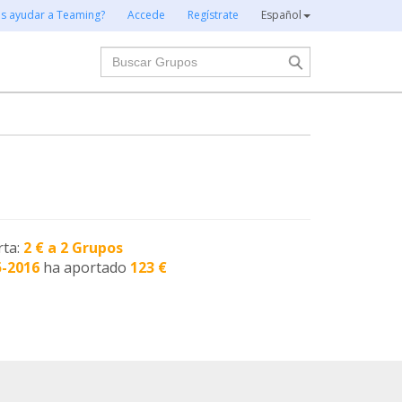
es ayudar a Teaming?
Accede
Regístrate
Español
Buscar
rta:
2 € a 2 Grupos
5-2016
ha aportado
123 €