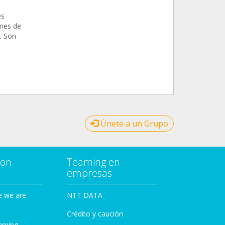
es
imes de
. Son
Únete a un Grupo
con
Teaming en
empresas
e we are
NTT DATA
Crédito y caución
aming