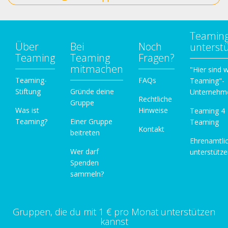
Teamin
Über
Bei
Noch
unterst
Teaming
Teaming
Fragen?
mitmachen
"Hier sind w
Teaming-
FAQs
Teaming"-
Stiftung
Gründe deine
Unternehm
Rechtliche
Gruppe
Was ist
Hinweise
Teaming 4
Teaming?
Einer Gruppe
Teaming
Kontakt
beitreten
Ehrenamtli
Wer darf
unterstütz
Spenden
sammeln?
Gruppen, die du mit 1 € pro Monat unterstützen
kannst