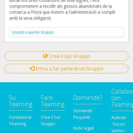
donar-los unes condicions de vida dignes, i ens
comprometem a recollir als gossos abandonats de la
comarca a l'hora que instem a l'administració a complir
amb la seva obligació.
Unisciti a questo Gruppo
Crea il tuo Gruppo
Entra a far parte di un Gruppo
Collabo
Su
Fare
Domande?
con
Teaming
Teaming
Teamin
Domande
Fondazione
Crea il tuo
frequenti
Aziende
Teaming
Gruppo
"Eccoci
Note legali
siamo i