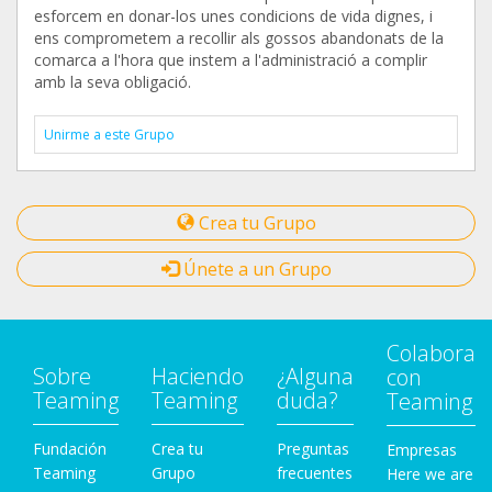
esforcem en donar-los unes condicions de vida dignes, i
ens comprometem a recollir als gossos abandonats de la
comarca a l'hora que instem a l'administració a complir
amb la seva obligació.
Unirme a este Grupo
Crea tu Grupo
Únete a un Grupo
Colabora
Sobre
Haciendo
¿Alguna
con
Teaming
Teaming
duda?
Teaming
Fundación
Crea tu
Preguntas
Empresas
Teaming
Grupo
frecuentes
Here we are