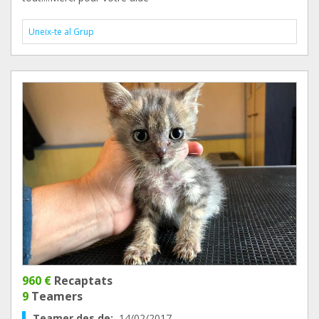
Uneix-te al Grup
960 €
Recaptats
9
Teamers
Teamer des de:
14/02/2017