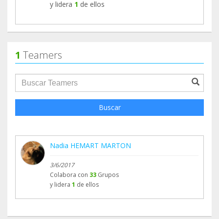
y lidera
1
de ellos
1
Teamers
groupProfile.searchForm.search.text???
Buscar
Nadia HEMART MARTON
3/6/2017
Colabora con
33
Grupos
y lidera
1
de ellos