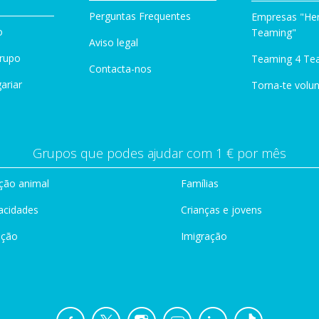
Perguntas Frequentes
Empresas "Her
o
Teaming"
Aviso legal
Grupo
Teaming 4 Te
Contacta-nos
ariar
Torna-te volun
Grupos que podes ajudar com 1 € por mês
ção animal
Famílias
acidades
Crianças e jovens
ação
Imigração