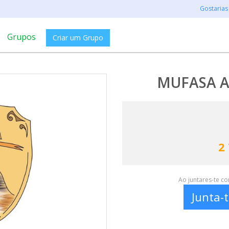
Gostarias
Grupos
Criar um Grupo
MUFASA As
2
Ao juntares-te c
Junta-