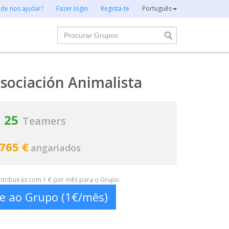
 de nos ajudar?
Fazer login
Regista-te
Português
Procurar
ociación Animalista
25
Teamers
 765 €
angariados
ontribuirás com 1 € por mês para o Grupo.
te ao Grupo (1€/mês)