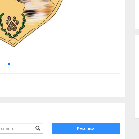
ile.searchForm.search.text???
Pesquisar