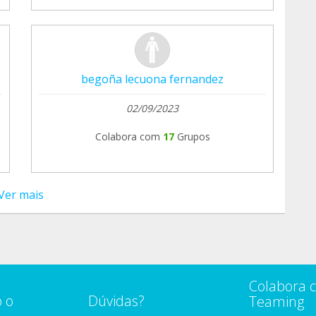
begoña lecuona fernandez
02/09/2023
Colabora com
17
Grupos
Ver mais
Colabora 
 o
Dúvidas?
Teaming