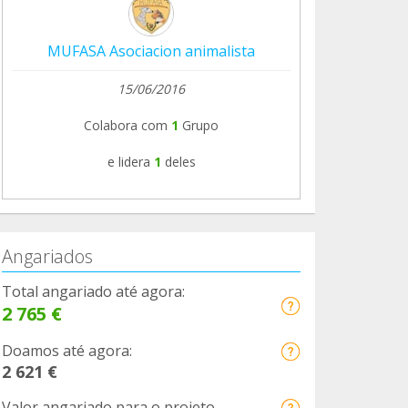
MUFASA Asociacion animalista
15/06/2016
Colabora com
1
Grupo
e lidera
1
deles
Angariados
Total angariado até agora:
2 765 €
Doamos até agora:
2 621 €
Valor angariado para o projeto