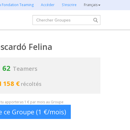
la Fondation Teaming
Accéder
S'inscrire
Français
Chercher
scardó Felina
62
Teamers
1 158 €
récoltés
t, tu apporteras 1 € par mois au Groupe
e ce Groupe (1 €/mois)