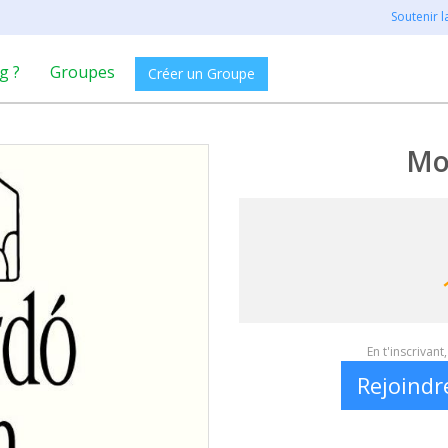
Soutenir 
g ?
Groupes
Créer un Groupe
Mo
En t'inscrivan
Rejoindr