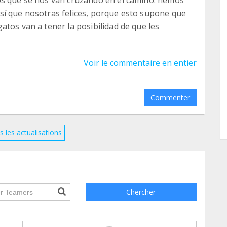
sí que nosotras felices, porque esto supone que
tos van a tener la posibilidad de que les
ndo las colonias que tenemos por el barrio de
Voir le commentaire en entier
el distrito de Usera y alrededores, prestando
mos con nosotras y que están enfermos, como Tina,
veterinarios, con el gasto extra que esto nos
Commenter
rar Luna, a la que tenemos que hacer un
azoncito.
uir haciendo posible todo esto.
s les actualisations
ile.searchForm.search.text???
Chercher