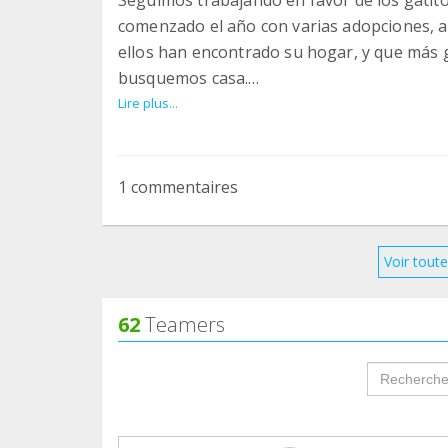
comenzado el año con varias adopciones, a
ellos han encontrado su hogar, y que más ga
busquemos casa.
Gracias a vuestro apoyo seguimos alimenta
Lire plus...
Moscardó, haciendo CER en otras colonias d
atención veterinaria a los gatos que tene
que sabéis que lleva desde septiembre con 
1 commentaires
supone, además ahora se acaba de incorpo
ecocardio para mirar bien cómo está su cor
Gracias a los teamers y socios podemos seg
Voir toute
¡Juntas somos más! ¡¡seguimos!!
62
Teamers
groupProf