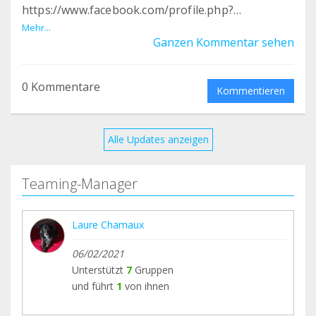
https://www.facebook.com/profile.php?
id=61559357147303&mibextid=LQQJ4d
Mehr...
Ganzen Kommentar sehen
0 Kommentare
Kommentieren
Alle Updates anzeigen
Teaming-Manager
Laure Chamaux
06/02/2021
Unterstützt
7
Gruppen
und führt
1
von ihnen