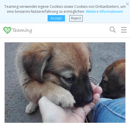
×
Teaming verwendet eigene Cookies sowie Cookies von Drittanbietern, um
eine besseres Nutzererfahrung zu ermöglichen.
Weitere Informationen
Accept
Reject
☰