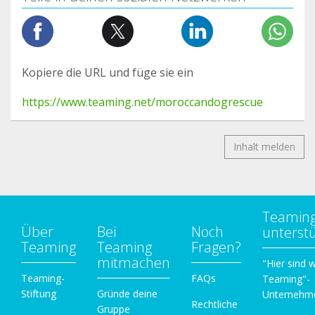
Kopiere die URL und füge sie ein
https://www.teaming.net/moroccandogrescue
Inhalt melden
Teamin
Über
Bei
Noch
unterst
Teaming
Teaming
Fragen?
mitmachen
"Hier sind w
Teaming-
FAQs
Teaming"-
Stiftung
Gründe deine
Unternehm
Rechtliche
Gruppe