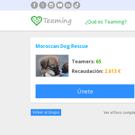
¿Qué es Teaming?
Moroccan Dog Rescue
Teamers:
65
Recaudación:
2.613 €
Únete
Volver al Grupo
Ver el foro compl