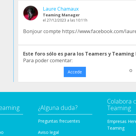
Laure Chamaux
Teaming Manager
el 27/12/2023 a las 10:11h
Bonjour compte https://www.facebook.com/laure
Este foro sólo es para los Teamers y Teaming
Para poder comentar:
o
Accede
Colabora 
Teaming
¿Alguna duda?
Teaming
Preguntas frecuentes
Empresas Her
Teaming
po
Aviso legal