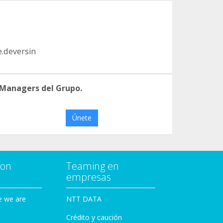
.deversin
 Managers del Grupo.
Únete
con
Teaming en
empresas
e we are
NTT DATA
Crédito y caución