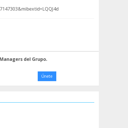
357147303&mibextid=LQQJ4d
 Managers del Grupo.
Únete