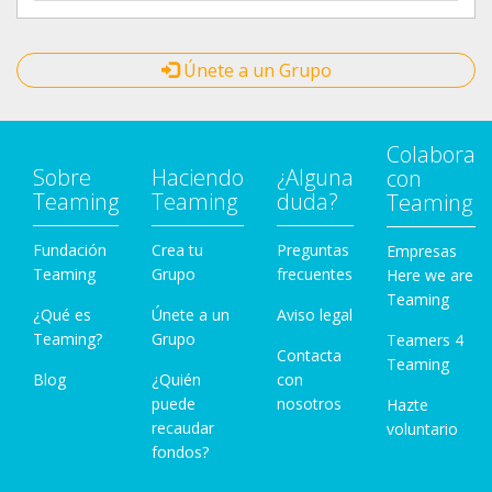
Únete a un Grupo
Colabora
Sobre
Haciendo
¿Alguna
con
Teaming
Teaming
duda?
Teaming
Fundación
Crea tu
Preguntas
Empresas
Teaming
Grupo
frecuentes
Here we are
Teaming
¿Qué es
Únete a un
Aviso legal
Teaming?
Grupo
Teamers 4
Contacta
Teaming
Blog
¿Quién
con
puede
nosotros
Hazte
recaudar
voluntario
fondos?