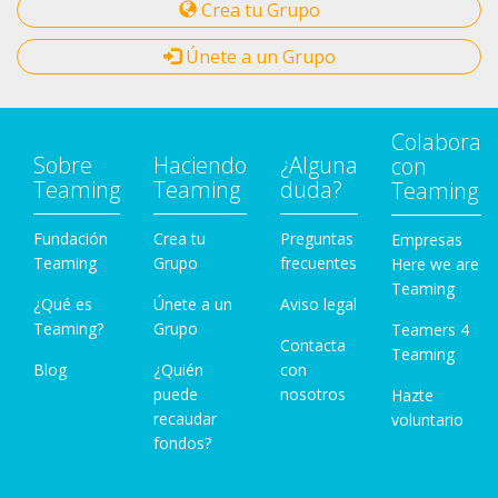
Crea tu Grupo
Únete a un Grupo
Colabora
Sobre
Haciendo
¿Alguna
con
Teaming
Teaming
duda?
Teaming
Fundación
Crea tu
Preguntas
Empresas
Teaming
Grupo
frecuentes
Here we are
Teaming
¿Qué es
Únete a un
Aviso legal
Teaming?
Grupo
Teamers 4
Contacta
Teaming
Blog
¿Quién
con
puede
nosotros
Hazte
recaudar
voluntario
fondos?