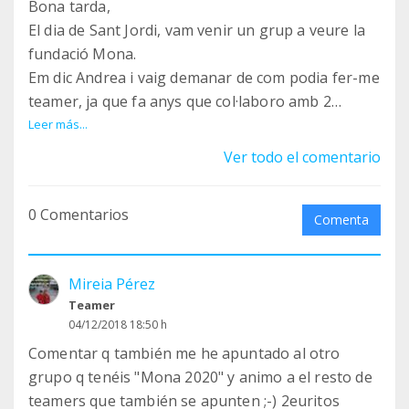
Bona tarda,
El dia de Sant Jordi, vam venir un grup a veure la
fundació Mona.
Em dic Andrea i vaig demanar de com podia fer-me
teamer, ja que fa anys que col·laboro amb 2
fundacions més.
Leer más...
El que dic va a misa i avui heu guanyat una teamer
Ver todo el comentario
més.
Gràcies per la vostra feina.
0 Comentarios
Salutacions desde Calella!
Comenta
Mireia Pérez
Teamer
04/12/2018 18:50 h
Comentar q también me he apuntado al otro
grupo q tenéis "Mona 2020" y animo a el resto de
teamers que también se apunten ;-) 2euritos