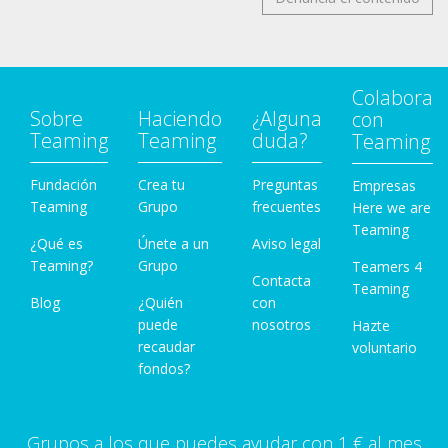
Colabora
Sobre
Haciendo
¿Alguna
con
Teaming
Teaming
duda?
Teaming
Fundación
Crea tu
Preguntas
Empresas
Teaming
Grupo
frecuentes
Here we are
Teaming
¿Qué es
Únete a un
Aviso legal
Teaming?
Grupo
Teamers 4
Contacta
Teaming
Blog
¿Quién
con
puede
nosotros
Hazte
recaudar
voluntario
fondos?
Grupos a los que puedes ayudar con 1 € al mes