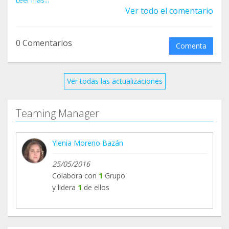
soluciones.... Están rompiendo lo que ya hay....
Leer más...
Ver todo el comentario
0 Comentarios
Comenta
Ver todas las actualizaciones
Teaming Manager
Ylenia Moreno Bazán
25/05/2016
Colabora con
1
Grupo
y lidera
1
de ellos