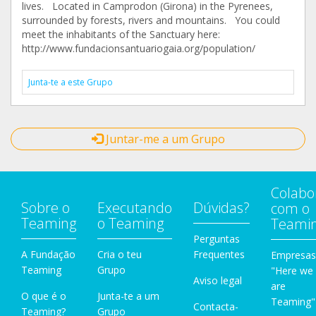
lives. Located in Camprodon (Girona) in the Pyrenees,
surrounded by forests, rivers and mountains. You could
meet the inhabitants of the Sanctuary here:
http://www.fundacionsantuariogaia.org/population/
Junta-te a este Grupo
Juntar-me a um Grupo
Colabo
Sobre o
Executando
Dúvidas?
com o
Teaming
o Teaming
Teami
Perguntas
A Fundação
Cria o teu
Frequentes
Empresas
Teaming
Grupo
"Here we
Aviso legal
are
O que é o
Junta-te a um
Teaming"
Contacta-
Teaming?
Grupo