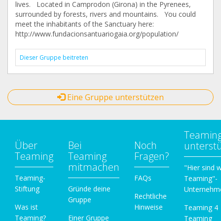
lives. Located in Camprodon (Girona) in the Pyrenees,
surrounded by forests, rivers and mountains. You could
meet the inhabitants of the Sanctuary here:
http://www.fundacionsantuariogaia.org/population/
Dieser Gruppe beitreten
Eine Gruppe unterstützen
Teamin
Über
Bei
Noch
unterst
Teaming
Teaming
Fragen?
mitmachen
"Hier sind w
Teaming-
FAQs
Teaming"-
Stiftung
Gründe deine
Unternehm
Rechtliche
Gruppe
Was ist
Hinweise
Teaming 4
Teaming?
Einer Gruppe
Teaming