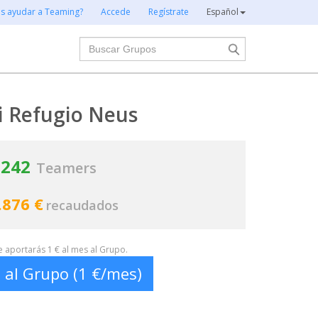
es ayudar a Teaming?
Accede
Regístrate
Español
Buscar
i Refugio Neus
242
Teamers
.876 €
recaudados
te aportarás 1 € al mes al Grupo.
 al Grupo (1 €/mes)