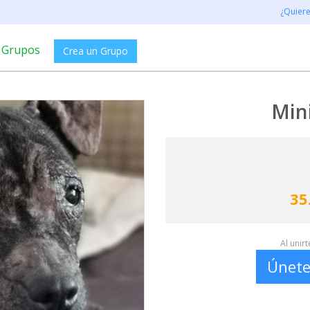
¿Quier
Grupos
Crea un Grupo
Min
35
Al unir
Únete