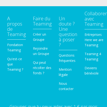
Collaborer
A
Faire du
Un
avec
propos
Teaming
doute ?
Teaming
de
Une
Teaming
question
Créer un
Entreprises
à poser
Groupe
Here we are
?
Fondation
Teaming
Rejoindre
Teaming
un Groupe
Teaming 4
Questions
Qu'est-ce
Teaming
fréquentes
Qui peut
que
récolter des
Deviens
Teaming ?
Mention
fonds ?
bénévole
légale
Nous
contacter
Groupes que tu peux aider avec 1 € par mois