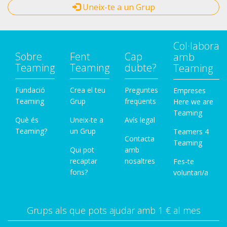
Uneix-te a un Grup
Col·labora
Sobre
Fent
Cap
amb
Teaming
Teaming
dubte?
Teaming
Fundació
Crea el teu
Preguntes
Empreses
Teaming
Grup
freqüents
Here we are
Teaming
Què és
Uneix-te a
Avís legal
Teaming?
un Grup
Teamers 4
Contacta
Teaming
Qui pot
amb
recaptar
nosaltres
Fes-te
fons?
voluntari/a
Grups als que pots ajudar amb 1 € al mes