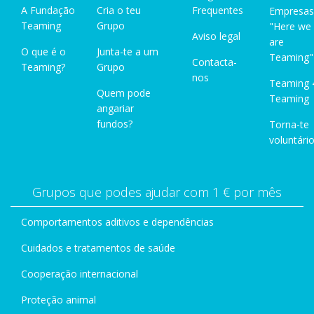
A Fundação
Cria o teu
Frequentes
Empresas
Teaming
Grupo
"Here we
Aviso legal
are
O que é o
Junta-te a um
Teaming"
Contacta-
Teaming?
Grupo
nos
Teaming 
Quem pode
Teaming
angariar
fundos?
Torna-te
voluntário
Grupos que podes ajudar com 1 € por mês
Comportamentos aditivos e dependências
Cuidados e tratamentos de saúde
Cooperação internacional
Proteção animal