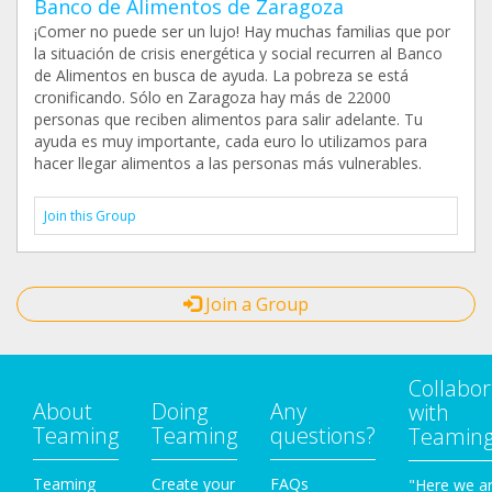
Banco de Alimentos de Zaragoza
¡Comer no puede ser un lujo! Hay muchas familias que por
la situación de crisis energética y social recurren al Banco
de Alimentos en busca de ayuda. La pobreza se está
cronificando. Sólo en Zaragoza hay más de 22000
personas que reciben alimentos para salir adelante. Tu
ayuda es muy importante, cada euro lo utilizamos para
hacer llegar alimentos a las personas más vulnerables.
Join this Group
Join a Group
Collabor
About
Doing
Any
with
Teaming
Teaming
questions?
Teamin
Teaming
Create your
FAQs
"Here we a