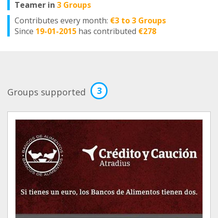
Teamer in
3 Groups
Contributes every month:
€3 to 3 Groups
Since
19-01-2015
has contributed
€278
3
Groups supported