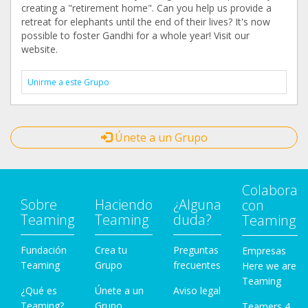
creating a "retirement home". Can you help us provide a
retreat for elephants until the end of their lives? It's now
possible to foster Gandhi for a whole year! Visit our
website.
Unirme a este Grupo
Únete a un Grupo
Colabora
Sobre
Haciendo
¿Alguna
con
Teaming
Teaming
duda?
Teaming
Fundación
Crea tu
Preguntas
Empresas
Teaming
Grupo
frecuentes
Here we are
Teaming
¿Qué es
Únete a un
Aviso legal
Teaming?
Grupo
Teamers 4