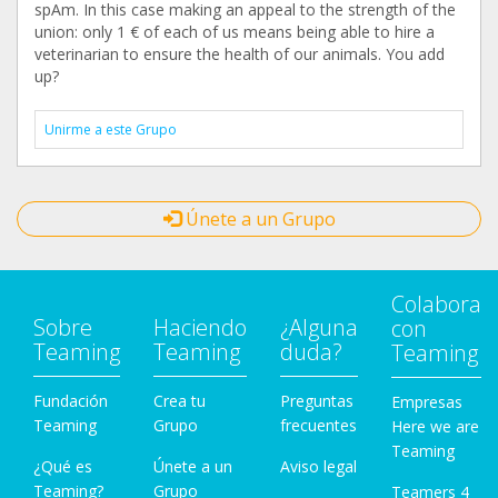
spAm. In this case making an appeal to the strength of the
union: only 1 € of each of us means being able to hire a
veterinarian to ensure the health of our animals. You add
up?
Unirme a este Grupo
Únete a un Grupo
Colabora
Sobre
Haciendo
¿Alguna
con
Teaming
Teaming
duda?
Teaming
Fundación
Crea tu
Preguntas
Empresas
Teaming
Grupo
frecuentes
Here we are
Teaming
¿Qué es
Únete a un
Aviso legal
Teaming?
Grupo
Teamers 4