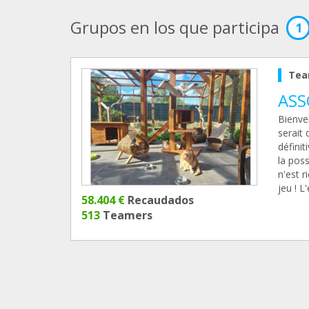
Grupos en los que participa
1
Tea
ASS
Bienven
serait
défini
la poss
n'est r
jeu ! L
58.404 €
Recaudados
513
Teamers