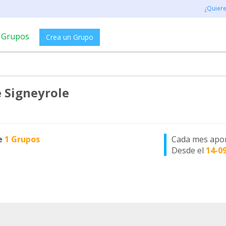
¿Quier
Grupos
Crea un Grupo
 Signeyrole
e
1 Grupos
Cada mes apo
Desde el
14-0