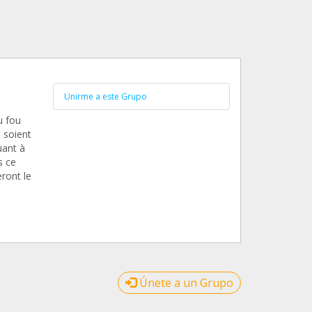
Unirme a este Grupo
u fou
 soient
uant à
s ce
eront le
Únete a un Grupo