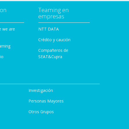
con
Teaming en
empresas
e we are
NTT DATA
Crédito y caución
aming
Compañeros de
io
SEAT&Cupra
Investigación
Personas Mayores
Otros Grupos