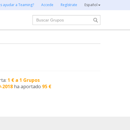
es ayudar a Teaming?
Accede
Regístrate
Español
Buscar
rta:
1 € a 1 Grupos
9-2018
ha aportado
95 €