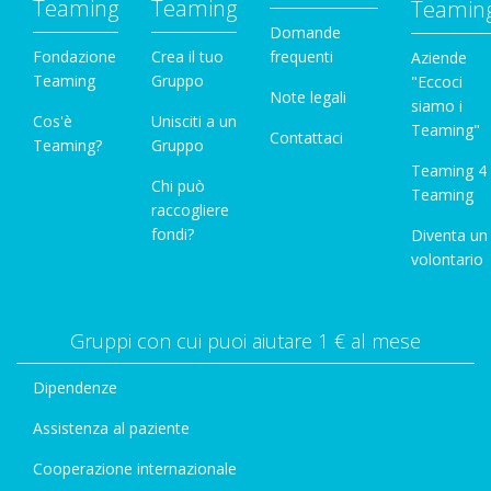
Teaming
Teaming
Teamin
Domande
Fondazione
Crea il tuo
frequenti
Aziende
Teaming
Gruppo
"Eccoci
Note legali
siamo i
Cos'è
Unisciti a un
Teaming"
Contattaci
Teaming?
Gruppo
Teaming 4
Chi può
Teaming
raccogliere
fondi?
Diventa un
volontario
Gruppi con cui puoi aiutare 1 € al mese
Dipendenze
Assistenza al paziente
Cooperazione internazionale