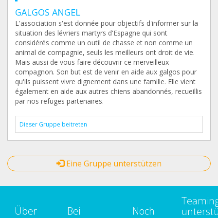
GALGOS ANGEL
L'association s'est donnée pour objectifs d'informer sur la
situation des lévriers martyrs d'Espagne qui sont
considérés comme un outil de chasse et non comme un
animal de compagnie, seuls les meilleurs ont droit de vie.
Mais aussi de vous faire découvrir ce merveilleux
compagnon. Son but est de venir en aide aux galgos pour
qu'ils puissent vivre dignement dans une famille. Elle vient
également en aide aux autres chiens abandonnés, recueillis
par nos refuges partenaires.
Dieser Gruppe beitreten
Eine Gruppe unterstützen
Teamin
Über
Bei
Noch
unterst