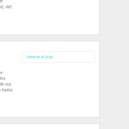
rt
SE, WE
Uneix-te al Grup
de
los
 de sus
s hasta