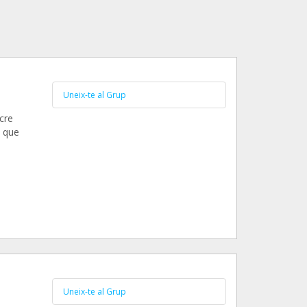
Uneix-te al Grup
cre
s que
Uneix-te al Grup