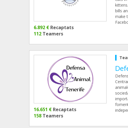
kittens
bills 
make t
Facebo
6.892 €
Recaptats
112
Teamers
Tea
Def
Defens
Centra
animal
socied
importa
foment
16.651 €
Recaptats
indepe
158
Teamers