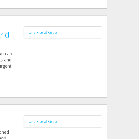
rld
Uneix-te al Grup
ke care
ks and
urgent
Uneix-te al Grup
doned
 and