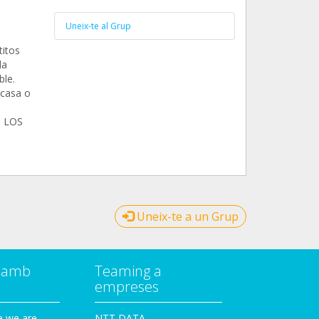
Uneix-te al Grup
titos
da
le.
 casa o
S LOS
Uneix-te a un Grup
a amb
Teaming a
empreses
e we are
NTT DATA