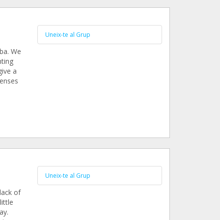
Uneix-te al Grup
oba. We
ting
give a
penses
Uneix-te al Grup
lack of
ittle
ay.