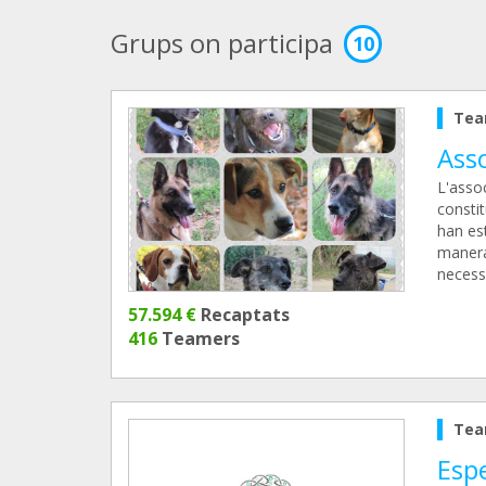
Grups on participa
10
Tea
Asso
L'assoc
consti
han est
manera
necessi
57.594 €
Recaptats
416
Teamers
Tea
Esp