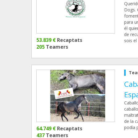
Querid
Dogs. 
fomenta
para u
él qui
de rec
53.839 €
Recaptats
sois e
205
Teamers
Tea
Caba
Esp
Caball
caball
maltra
de la 
podía 
64.749 €
Recaptats
437
Teamers