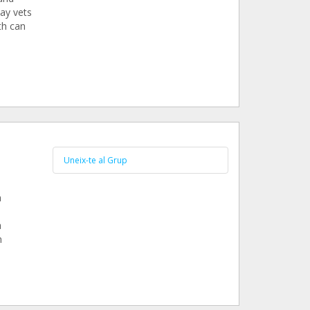
pay vets
th can
Uneix-te al Grup
a
a
n