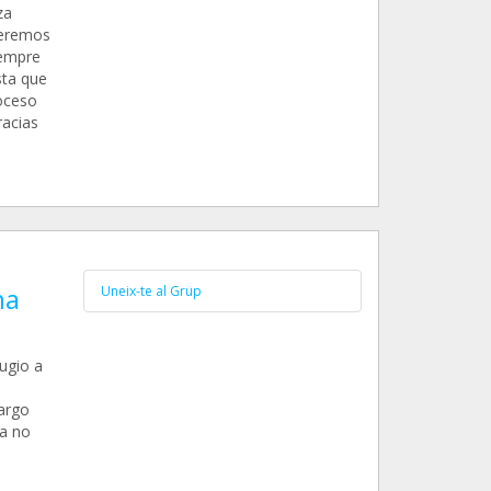
za
ueremos
iempre
sta que
oceso
racias
na
Uneix-te al Grup
ugio a
argo
ya no