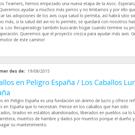
os Teamers, hemos empezado una nueva etapa de la Asoc. Esperan
Queremos ayudar a muchos más perros y no limitarnos y por ello q
r las adopciones de los avis cuya salud lo permita, así habrá sitio s
no más, si la salud del avi no lo permite, se quedará con nosotros ha
era. Los Recuperadogs también buscarán hogar cuando termine su pr
uperación. Queremos que el proyecto crezca para ayudar más avis. G
l motor de éste camino!
mer des de:
19/08/2015
llos en Peligro España / Los Caballos Lu
aña
os en Peligro España es una fundación sin ánimo de lucro y ofrece ref
os en España que lo necesitan. Piense en los caballos que han sido
tados, tirados en establos abandonados, liberados en pueblos oa lo l
carretera, muertos de hambre y dados por muertos porque el dueño 
pagar su mantenimiento.