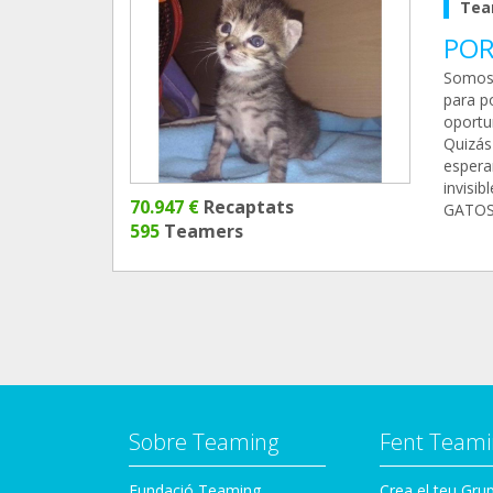
Tea
POR
Somos 
para p
oportu
Quizás
espera
invisi
70.947 €
Recaptats
GATO
595
Teamers
Sobre Teaming
Fent Teami
Fundació Teaming
Crea el teu Gru