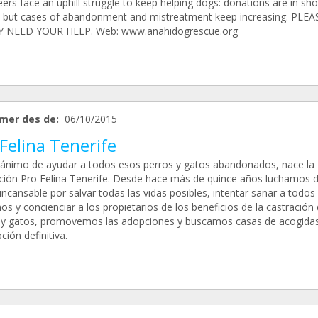
ers face an uphill struggle to keep helping dogs: donations are in sho
, but cases of abandonment and mistreatment keep increasing. PLEA
Y NEED YOUR HELP. Web: www.anahidogrescue.org
mer des de:
06/10/2015
Felina Tenerife
 ánimo de ayudar a todos esos perros y gatos abandonados, nace la
ción Pro Felina Tenerife. Desde hace más de quince años luchamos 
ncansable por salvar todas las vidas posibles, intentar sanar a todos 
s y concienciar a los propietarios de los beneficios de la castración
 y gatos, promovemos las adopciones y buscamos casas de acogida
ción definitiva.