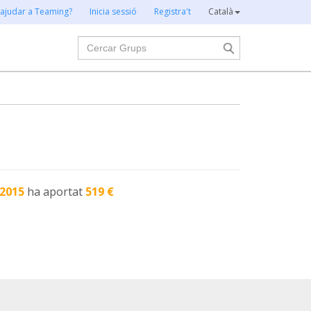
 ajudar a Teaming?
Inicia sessió
Registra't
Català
Cercar
-2015
ha aportat
519 €