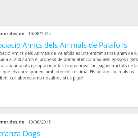
mer des de:
19/08/2015
ciació Amics dels Animals de Palafolls
iació Amics dels Animals de Palafolls és una entitat sense ànim de lu
tuida al 2007 amb el propòsit de donar atenció a aquells gossos i gat
at abandonats i proporcinar-los-hi una nova llar i siguin tractats de la
 que els corresponen: amb atenció i estima. Els nostres animals us
ten, col·laboreu amb nosaltres si us plau!!
mer des de:
19/08/2015
eranza Dogs