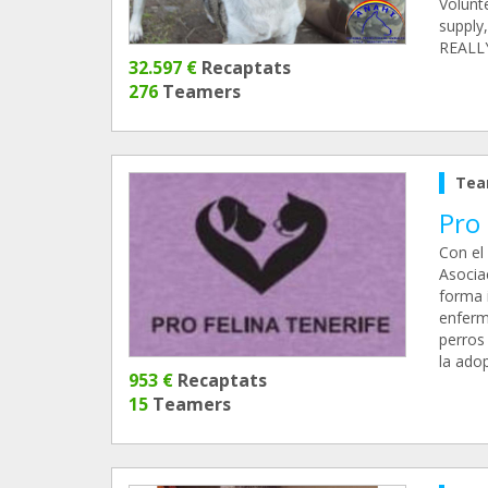
Volunte
supply
REALL
32.597 €
Recaptats
276
Teamers
Tea
Pro 
Con el
Asocia
forma i
enfermo
perros
la adop
953 €
Recaptats
15
Teamers