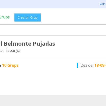
Vols
Grups
Crea un Grup
l Belmonte Pujadas
a, Espanya
e
10 Grups
Des del
18-08