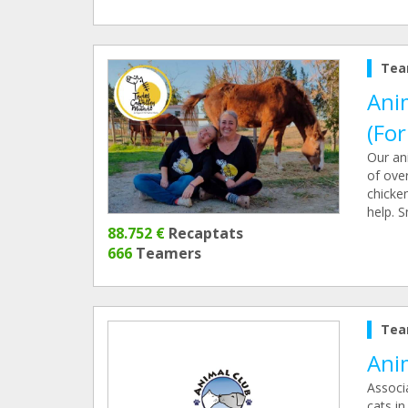
Tea
Ani
(Fo
Our an
of over
chicken
help. S
88.752 €
Recaptats
666
Teamers
Tea
Ani
Associ
cats in