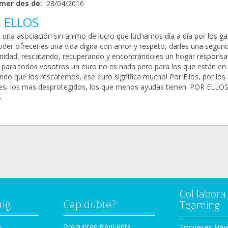
mer des de:
28/04/2016
 ELLOS
una asociación sin animo de lucro que luchamos día a día por los ga
oder ofrecerles una vida digna con amor y respeto, darles una segun
nidad, rescatando, recuperando y encontrándoles un hogar responsab
 para todos vosotros un euro no es nada pero para los que están en
ndo que los rescatemos, ese euro significa mucho! Por Ellos, por los
bles, los mas desprotegidos, los que menos ayudas tienen. POR ELLO
S
Col·labor
ng
Cap dubte?
Teaming
p
Preguntes freqüents
Empreses Her