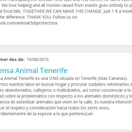
. We love helping and all monies raised from events goes entirely to 
and food bills. TOGETHER WE CAN MAKE THE CHANGE. Just 1 € a mon
he difference. THANK YOU. Follow us on
ok.com/animalclubprotectora
mer des de:
19/08/2015
ensa Animal Tenerife
a Animal Tenerife es una ONG situada en Tenerife (Islas Canarias).
mos nuestra labor en buscar hogar y procurar cuidados veterinarios 
es abandonados, callejeros o maltratados, así como concienciar a la
ad sobre la problemática con respecto a los animales domésticos y l
ncia de esterilizar animales que viven en la calle. Es nuestra intenció
ar el respeto y consideración hacia todos los seres vivos,
ndientemente de la especie a la que pertenezcan.