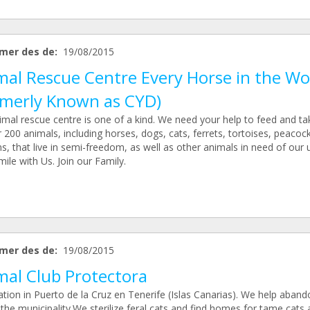
mer des de:
19/08/2015
mal Rescue Centre Every Horse in the Wo
rmerly Known as CYD)
imal rescue centre is one of a kind. We need your help to feed and ta
 200 animals, including horses, dogs, cats, ferrets, tortoises, peacoc
s, that live in semi-freedom, as well as other animals in need of our 
mile with Us. Join our Family.
mer des de:
19/08/2015
mal Club Protectora
ation in Puerto de la Cruz en Tenerife (Islas Canarias). We help aban
 the municipality.We sterilize feral cats and find homes for tame cats