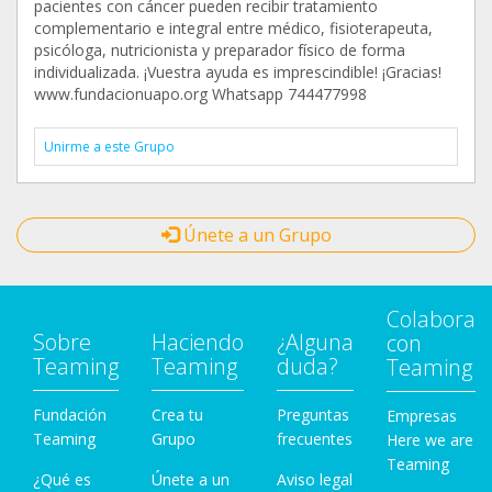
pacientes con cáncer pueden recibir tratamiento
complementario e integral entre médico, fisioterapeuta,
psicóloga, nutricionista y preparador físico de forma
individualizada. ¡Vuestra ayuda es imprescindible! ¡Gracias!
www.fundacionuapo.org Whatsapp 744477998
Unirme a este Grupo
Únete a un Grupo
Colabora
Sobre
Haciendo
¿Alguna
con
Teaming
Teaming
duda?
Teaming
Fundación
Crea tu
Preguntas
Empresas
Teaming
Grupo
frecuentes
Here we are
Teaming
¿Qué es
Únete a un
Aviso legal