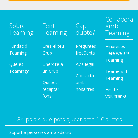
Col·labora
Sobre
Fent
Cap
amb
Teaming
Teaming
dubte?
Teaming
Fundació
Crea el teu
Preguntes
Empreses
Teaming
Grup
freqüents
Here we are
Teaming
Què és
Uneix-te a
Avís legal
Teaming?
un Grup
Teamers 4
Contacta
Teaming
Qui pot
amb
recaptar
nosaltres
Fes-te
fons?
voluntari/a
Grups als que pots ajudar amb 1 € al mes
Suport a persones amb adicció