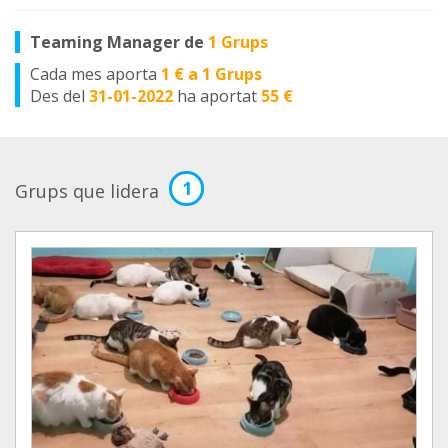
Teaming Manager de
1 Grups
Cada mes aporta
1 € a 1 Grups
Des del
31-01-2022
ha aportat
55 €
1
Grups que lidera