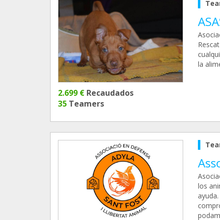
Tea
ASAS
Asocia
Rescat
cualqu
la alim
2.699 €
Recaudados
35
Teamers
Tea
Asso
Asocia
los an
ayuda.
compro
podamo