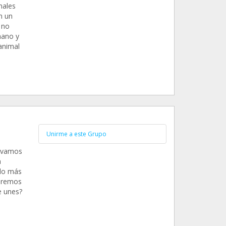
males
n un
 no
mano y
animal
Unirme a este Grupo
levamos
a
do más
uiremos
e unes?