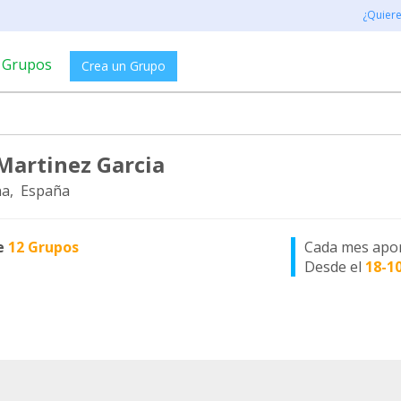
¿Quier
Grupos
Crea un Grupo
Martinez Garcia
a, España
e
12 Grupos
Cada mes apo
Desde el
18-1