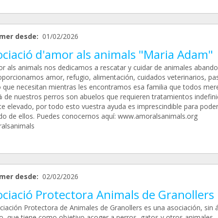
mer desde:
01/02/2026
ociació d'amor als animals "Maria Adam"
r als animals nos dedicamos a rescatar y cuidar de animales aband
oporcionamos amor, refugio, alimentación, cuidados veterinarios, pa
o que necesitan mientras les encontramos esa familia que todos mer
 de nuestros perros son abuelos que requieren tratamientos indefini
te elevado, por todo esto vuestra ayuda es imprescindible para poder
do de ellos. Puedes conocernos aquí: www.amoralsanimals.org
alsanimals
mer desde:
02/02/2026
ciació Protectora Animals de Granollers
ciación Protectora de Animales de Granollers es una asociación, sin
ro, que tiene como objetivo acoger a perros, gatos y otros animales