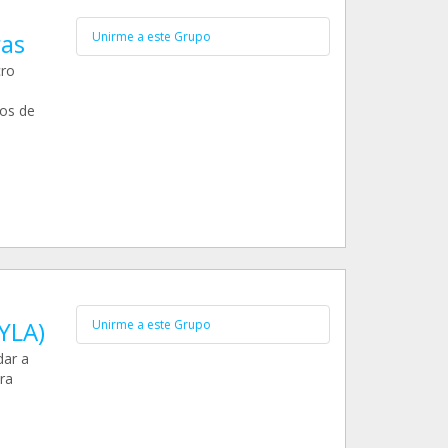
ras
Unirme a este Grupo
cro
os de
DYLA)
Unirme a este Grupo
dar a
ra