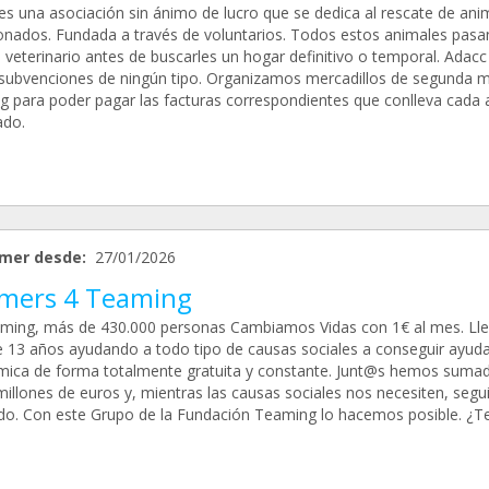
es una asociación sin ánimo de lucro que se dedica al rescate de ani
nados. Fundada a través de voluntarios. Todos estos animales pasa
 veterinario antes de buscarles un hogar definitivo o temporal. Adacc
 subvenciones de ningún tipo. Organizamos mercadillos de segunda 
g para poder pagar las facturas correspondientes que conlleva cada 
ado.
mer desde:
27/01/2026
mers 4 Teaming
ming, más de 430.000 personas Cambiamos Vidas con 1€ al mes. L
 13 años ayudando a todo tipo de causas sociales a conseguir ayud
ica de forma totalmente gratuita y constante. Junt@s hemos suma
millones de euros y, mientras las causas sociales nos necesiten, seg
ado. Con este Grupo de la Fundación Teaming lo hacemos posible. ¿T