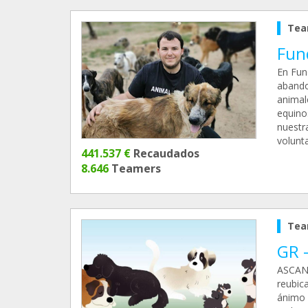
Tea
Fun
En Fun
abando
animal
equino
nuestr
volunt
441.537 €
Recaudados
8.646
Teamers
Tea
GR 
ASCAN 
reubic
ánimo 