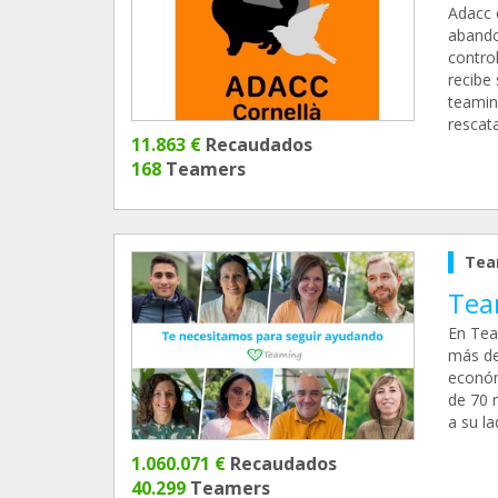
Adacc 
abando
control
recibe
teamin
rescat
11.863 €
Recaudados
168
Teamers
Tea
Tea
En Tea
más de
económ
de 70 
a su l
1.060.071 €
Recaudados
40.299
Teamers