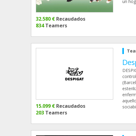
un hog
32.580 €
Recaudados
834
Teamers
Tea
Des
DESPIG
control
(Barce
esteril
enferm
aquell
15.099 €
Recaudados
sociabi
203
Teamers