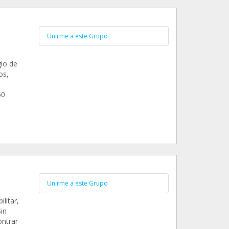
Unirme a este Grupo
io de
os,
50
Unirme a este Grupo
litar,
in
ontrar