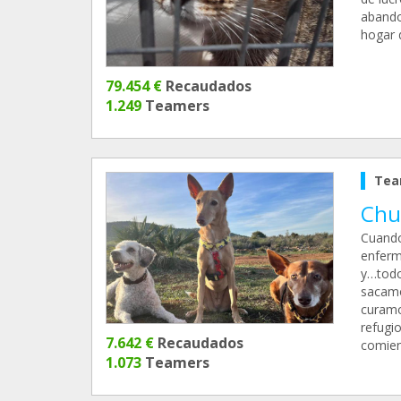
abando
hogar 
79.454 €
Recaudados
1.249
Teamers
Tea
Chu
Cuando
enferma
y…todo
sacamo
curamo
refugi
7.642 €
Recaudados
comien
1.073
Teamers