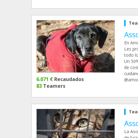
Tea
Ass
En Amo
Les pr
todo l
Un 50%
de cos
cuidan
6.071 €
Recaudados
@amor
83
Teamers
Tea
Asso
La Aso
de luc