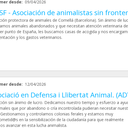
mer desde:
09/04/2026
F - Asociación de animalistas sin fronte
ción protectora de animales de Cornellá (Barcelona). Sin ánimo de lu
amos animales abandonados y que necesitan atención veterinaria de
ier punto de España, les buscamos casas de acogida y nos encargam
entación y los gastos veterinarios.
mer desde:
12/04/2026
ciació en Defensa i Llibertat Animal. (A
ción sin ánimo de lucro. Dedicamos nuestro tiempo y esfuerzo a ayu
imales que por abandono o cría incontrolada pudieran necesitar nuest
 Gestionamos y controlamos colonias ferales y estamos muy
metid@s en la sensibilización de la ciudadanía para que realmente
s avanzar en esta lucha animalista.