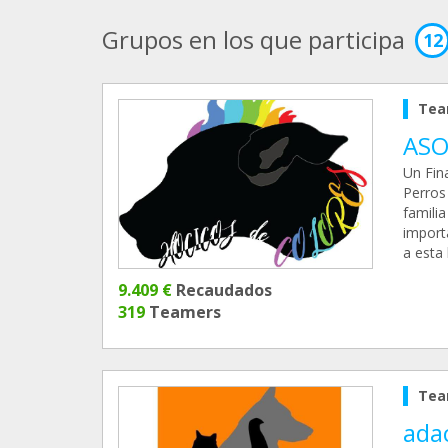
Grupos en los que participa
12
Tea
ASO
Un Fin
Perros
famili
import
a esta
9.409 €
Recaudados
319
Teamers
Tea
adac