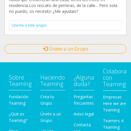
residencia.Los rescato de perreras, de la calle... Pero sola
no puedo, os necesito ¿Me ayudais?
Unirme a este Grupo
Únete a un Grupo
Colabora
Sobre
Haciendo
¿Alguna
con
Teaming
Teaming
duda?
Teaming
Fundación
Crea tu
Preguntas
Empresas
Teaming
Grupo
frecuentes
Here we are
Teaming
¿Qué es
Únete a un
Aviso legal
Teaming?
Grupo
Teamers 4
Contacta
Teaming