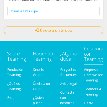
Unirme a este Grupo
Únete a un Grupo
Colabora
Sobre
Haciendo
¿Alguna
con
Teaming
Teaming
duda?
Teaming
Fundación
Crea tu
Preguntas
Empresas
Teaming
Grupo
frecuentes
Here we are
Teaming
¿Qué es
Únete a un
Aviso legal
Teaming?
Grupo
Teamers 4
Contacta
Teaming
Blog
¿Quién
con
puede
nosotros
Hazte