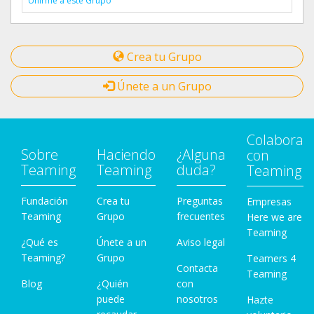
Unirme a este Grupo
Crea tu Grupo
Únete a un Grupo
Colabora
Sobre
Haciendo
¿Alguna
con
Teaming
Teaming
duda?
Teaming
Fundación
Crea tu
Preguntas
Empresas
Teaming
Grupo
frecuentes
Here we are
Teaming
¿Qué es
Únete a un
Aviso legal
Teaming?
Grupo
Teamers 4
Contacta
Teaming
Blog
¿Quién
con
puede
nosotros
Hazte