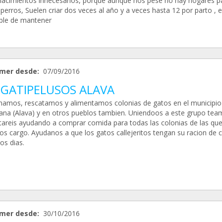
 nacimientos innecesarios, porque aunque nos pese no hay hogares p
perros, Suelen criar dos veces al año y a veces hasta 12 por parto , 
ble de mantener
mer desde:
07/09/2016
 GATIPELUSOS ALAVA
namos, rescatamos y alimentamos colonias de gatos en el municipio
na (Alava) y en otros pueblos tambien. Uniendoos a este grupo tea
tareis ayudando a comprar comida para todas las colonias de las qu
s cargo. Ayudanos a que los gatos callejeritos tengan su racion de 
os dias.
mer desde:
30/10/2016