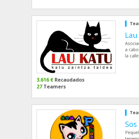
Tea
Lau
Asocia
a cabo 
la call
3.616 €
Recaudados
27
Teamers
Tea
Sos
Pequeñ
tenemos