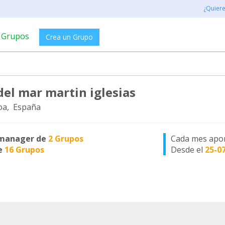
¿Quier
Grupos
Crea un Grupo
del mar martin iglesias
oa, España
manager de
2 Grupos
Cada mes apo
e
16 Grupos
Desde el
25-0