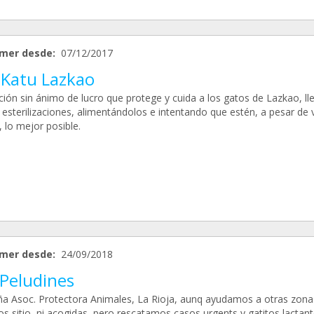
mer desde:
07/12/2017
 Katu Lazkao
ción sin ánimo de lucro que protege y cuida a los gatos de Lazkao, l
esterilizaciones, alimentándolos e intentando que estén, a pesar de v
e, lo mejor posible.
mer desde:
24/09/2018
 Peludines
a Asoc. Protectora Animales, La Rioja, aunq ayudamos a otras zona
 sitio, ni acogidas, pero rescatamos casos urgents y gatitos lactante