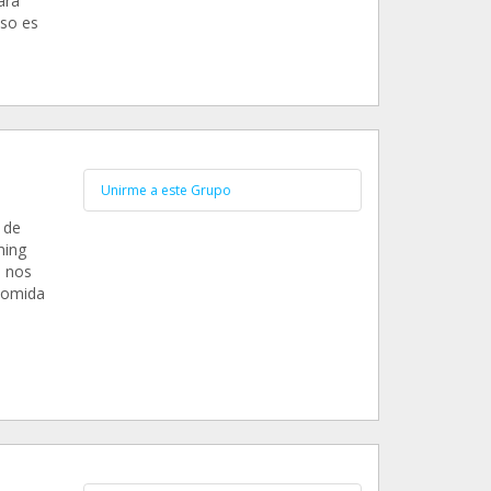
ara
eso es
Unirme a este Grupo
 de
ming
e nos
comida