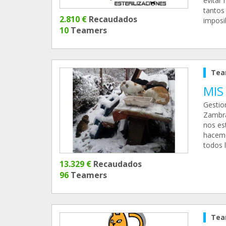
evitar
tantos 
2.810 €
Recaudados
imposi
10
Teamers
Tea
MIS
Gestio
Zambra
nos es
hacemo
todos l
13.329 €
Recaudados
96
Teamers
Tea