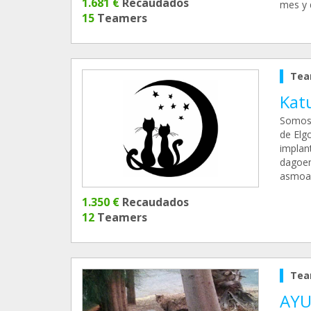
1.681 €
Recaudados
mes y 
15
Teamers
Tea
Kat
Somos 
de Elg
implan
dagoen
asmoar
1.350 €
Recaudados
12
Teamers
Tea
AYU