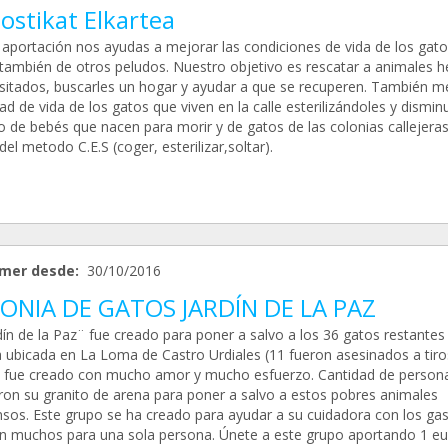
ostikat Elkartea
 aportación nos ayudas a mejorar las condiciones de vida de los gato
y también de otros peludos. Nuestro objetivo es rescatar a animales h
sitados, buscarles un hogar y ayudar a que se recuperen. También m
dad de vida de los gatos que viven en la calle esterilizándoles y disminu
 de bebés que nacen para morir y de gatos de las colonias callejeras
del metodo C.E.S (coger, esterilizar,soltar).
mer desde:
30/10/2016
ONIA DE GATOS JARDÍN DE LA PAZ
dín de la Paz¨ fue creado para poner a salvo a los 36 gatos restantes
a ubicada en La Loma de Castro Urdiales (11 fueron asesinados a tiros
o fue creado con mucho amor y mucho esfuerzo. Cantidad de person
ron su granito de arena para poner a salvo a estos pobres animales
nsos. Este grupo se ha creado para ayudar a su cuidadora con los gas
n muchos para una sola persona. Únete a este grupo aportando 1 eu