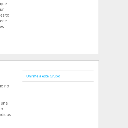
 que
 un
cesito
uede
es
Unirme a este Grupo
ue no
 una
do
ndidos