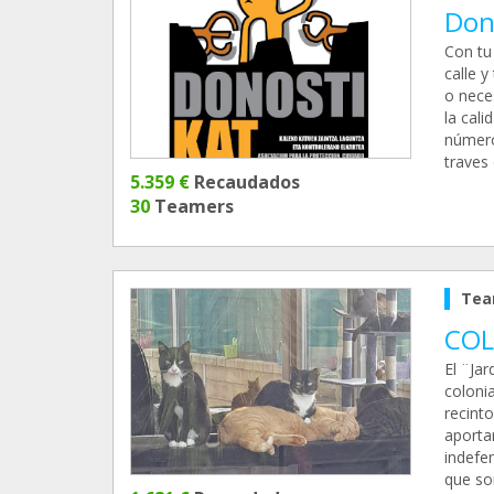
Don
Con tu
calle 
o nece
la cali
número
traves 
5.359 €
Recaudados
30
Teamers
Tea
COL
El ¨Jar
coloni
recint
aporta
indefe
que so