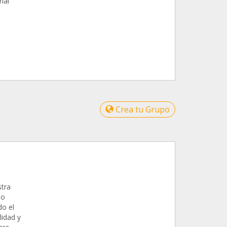
ial
Crea tu Grupo
tra
lo
do el
lidad y