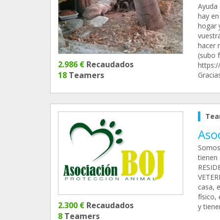
Ayuda 
hay en 
hogar y
vuestr
hacer 
(subo f
2.986 €
Recaudados
https:
18
Teamers
Gracias
Tea
Aso
Somos 
tienen 
RESIDE
VETERI
casa, 
físico
2.300 €
Recaudados
y tiene
8
Teamers