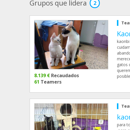
Grupos que lidera
2
Tea
Kao
kaonbi
cuidam
abando
merecen
gatos 
querem
8.139 €
Recaudados
posible
61
Teamers
Tea
kao
para t