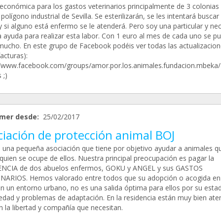
económica para los gastos veterinarios principalmente de 3 colonias
polígono industrial de Sevilla. Se esterilizarán, se les intentará buscar
 si alguno está enfermo se le atenderá. Pero soy una particular y ne
a ayuda para realizar esta labor. Con 1 euro al mes de cada uno se p
mucho. En este grupo de Facebook podéis ver todas las actualizacion
acturas):
//www.facebook.com/groups/amor.por.los.animales.fundacion.mbeka/
 ;)
mer desde:
25/02/2017
ciación de protección animal BOJ
una pequeña asociación que tiene por objetivo ayudar a animales q
quien se ocupe de ellos. Nuestra principal preocupación es pagar la
NCIA de dos abuelos enfermos, GOKU y ANGEL y sus GASTOS
NARIOS. Hemos valorado entre todos que su adopción o acogida en
en un entorno urbano, no es una salida óptima para ellos por su esta
, edad y problemas de adaptación. En la residencia están muy bien ate
n la libertad y compañía que necesitan.