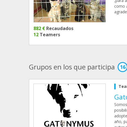
,para 
como a
agrade
882 €
Recaudados
12
Teamers
Grupos en los que participa
16
Tea
Gat
Somos 
posibi
adopte
año, p