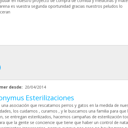
ayudar en nuestro proyecto de compra de comida y medicinas y mater
rena es vuestra segunda oportunidad gracias nuestros peludos lo
ceran
mer desde:
20/04/2014
onymus Esterilizaciones
una asociación que rescatamos perros y gatos en la medida de nues
lidades, los cuidamos , curamos , y le buscamos una familia para que 
n, se entregan esterilizados, hacemos campañas de esterilización to
ara que la gente se conciencie que tiene que haber un control de nata