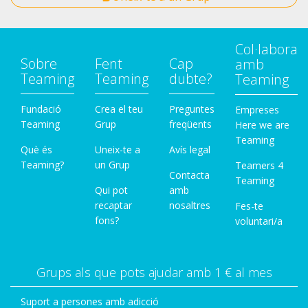
Col·labora
Sobre
Fent
Cap
amb
Teaming
Teaming
dubte?
Teaming
Fundació
Crea el teu
Preguntes
Empreses
Teaming
Grup
freqüents
Here we are
Teaming
Què és
Uneix-te a
Avís legal
Teaming?
un Grup
Teamers 4
Contacta
Teaming
Qui pot
amb
recaptar
nosaltres
Fes-te
fons?
voluntari/a
Grups als que pots ajudar amb 1 € al mes
Suport a persones amb adicció