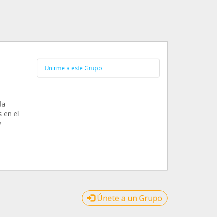
Unirme a este Grupo
la
s en el
y
Únete a un Grupo