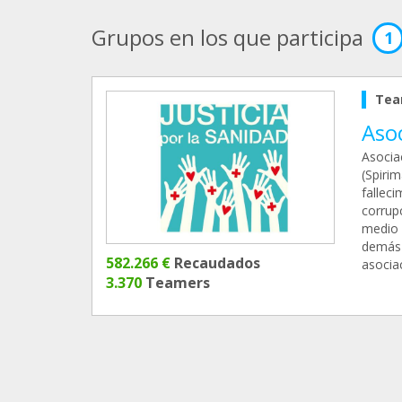
Grupos en los que participa
1
Tea
Asoc
Asocia
(Spirim
fallec
corrupc
medio 
demás 
582.266 €
Recaudados
asocia
3.370
Teamers