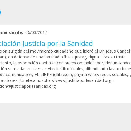
mer desde:
06/03/2017
iación Justicia por la Sanidad
ción surgida del movimiento ciudadano que lideró el Dr. Jesús Candel
an), en defensa de una Sanidad pública justa y digna. Tras su triste
imiento, la asociación continua con su encomiable labor, denunciando 
ión sanitaria en diversas vías institucionales, difundiendo las accione
de comunicación, EL LIBRE (ellibre.es), página web y redes sociales, 
acciones. ¡Únete a nosotros! www.justiciaporlasanidad.org -
cion@justiciaporlasanidad.org