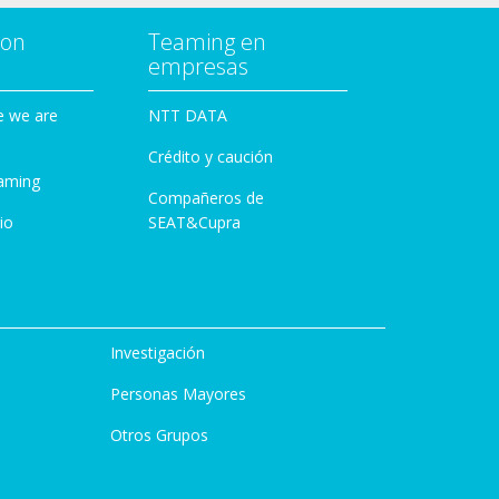
con
Teaming en
empresas
e we are
NTT DATA
Crédito y caución
aming
Compañeros de
io
SEAT&Cupra
Investigación
Personas Mayores
Otros Grupos