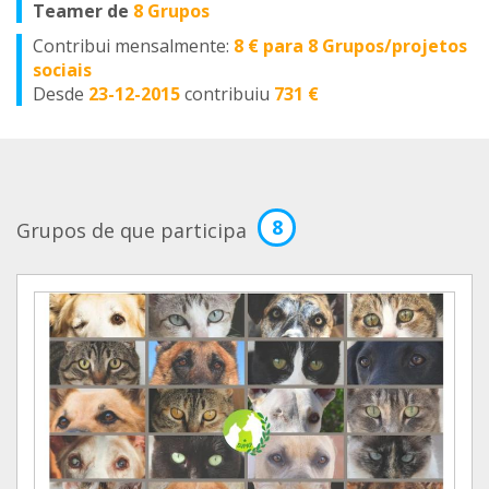
Teamer de
8 Grupos
Contribui mensalmente:
8 € para 8 Grupos/projetos
sociais
Desde
23-12-2015
contribuiu
731 €
8
Grupos de que participa