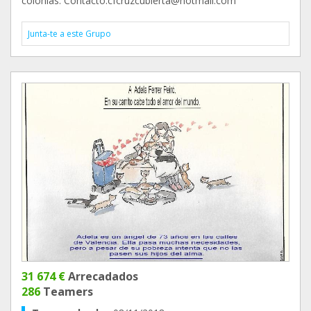
colonias. Contacto:cfcruzcubierta@hotmail.com
Junta-te a este Grupo
31 674 €
Arrecadados
286
Teamers