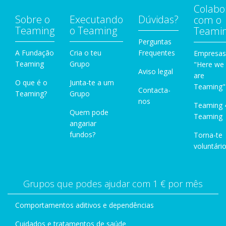
Colabo
Sobre o
Executando
Dúvidas?
com o
Teaming
o Teaming
Teami
Perguntas
A Fundação
Cria o teu
Frequentes
Empresas
Teaming
Grupo
"Here we
Aviso legal
are
O que é o
Junta-te a um
Teaming"
Contacta-
Teaming?
Grupo
nos
Teaming 
Quem pode
Teaming
angariar
fundos?
Torna-te
voluntário
Grupos que podes ajudar com 1 € por mês
Comportamentos aditivos e dependências
Cuidados e tratamentos de saúde