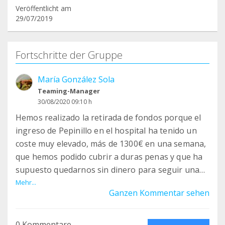
Veröffentlicht am
29/07/2019
Fortschritte der Gruppe
María González Sola
Teaming-Manager
30/08/2020 09:10 h
Hemos realizado la retirada de fondos porque el
ingreso de Pepinillo en el hospital ha tenido un
coste muy elevado, más de 1300€ en una semana,
que hemos podido cubrir a duras penas y que ha
supuesto quedarnos sin dinero para seguir una
construcción segura para Koko, el caballo al que
Mehr...
Ganzen Kommentar sehen
nos hemos comprometido a traer porque su vida
corre peligro.
0 Kommentare