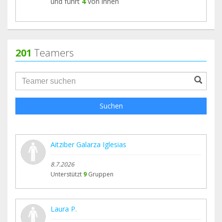
und führt
4
von ihnen
201
Teamers
groupProfile.searchForm.search.text???
Suchen
Aitziber Galarza Iglesias
8.7.2026
Unterstützt
9
Gruppen
Laura P.