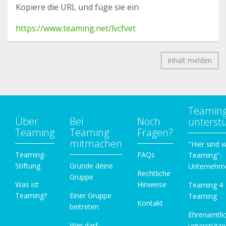
Kopiere die URL und füge sie ein
https://www.teaming.net/lvcfvet
Inhalt melden
Teamin
Über
Bei
Noch
unterst
Teaming
Teaming
Fragen?
mitmachen
"Hier sind w
Teaming-
FAQs
Teaming"-
Stiftung
Gründe deine
Unternehm
Rechtliche
Gruppe
Was ist
Hinweise
Teaming 4
Teaming?
Einer Gruppe
Teaming
Kontakt
beitreten
Ehrenamtli
Wer darf
unterstütz