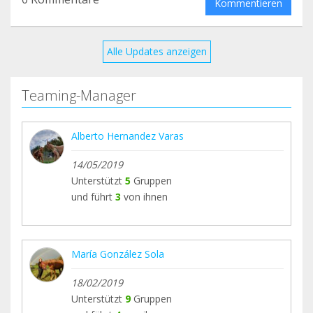
Kommentieren
Ahora, tras despedirnos de Pepín tenemos que
recomponernos y seguir luchando para traer a
Koko y para que a todos los demás habitantes no
Alle Updates anzeigen
les falte nada.
Teaming-Manager
MILLONES DE GRACIAS POR VUESTRA AYUDA, SIN
VOSOTROS TODO ESTO NO SERÍA POSIBLE.
Alberto Hernandez Varas
14/05/2019
Unterstützt
5
Gruppen
und führt
3
von ihnen
María González Sola
18/02/2019
Unterstützt
9
Gruppen