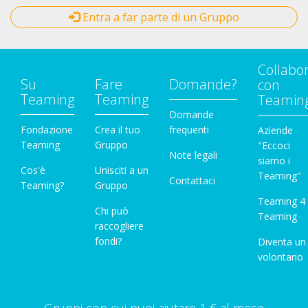
Entra a far parte di un Gruppo
Collabo
Su
Fare
Domande?
con
Teaming
Teaming
Teamin
Domande
Fondazione
Crea il tuo
frequenti
Aziende
Teaming
Gruppo
"Eccoci
Note legali
siamo i
Cos'è
Unisciti a un
Teaming"
Contattaci
Teaming?
Gruppo
Teaming 4
Chi può
Teaming
raccogliere
fondi?
Diventa un
volontario
Gruppi con cui puoi aiutare 1 € al mese