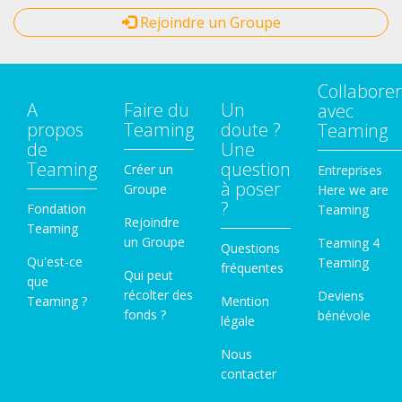
Rejoindre un Groupe
Collaborer
A
Faire du
Un
avec
propos
Teaming
doute ?
Teaming
de
Une
Teaming
question
Créer un
Entreprises
à poser
Groupe
Here we are
?
Fondation
Teaming
Rejoindre
Teaming
un Groupe
Teaming 4
Questions
Qu'est-ce
Teaming
fréquentes
Qui peut
que
récolter des
Deviens
Teaming ?
Mention
fonds ?
bénévole
légale
Nous
contacter