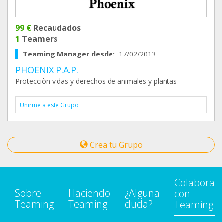
99 €
Recaudados
1
Teamers
Teaming Manager desde:
17/02/2013
PHOENIX P.A.P.
Protecciòn vidas y derechos de animales y plantas
Unirme a este Grupo
Crea tu Grupo
Colabora
Sobre
Haciendo
¿Alguna
con
Teaming
Teaming
duda?
Teaming