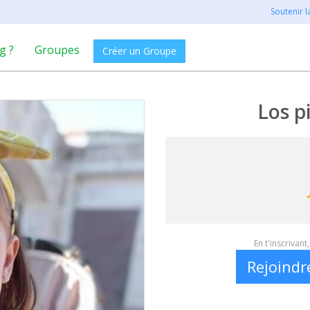
Soutenir 
g ?
Groupes
Créer un Groupe
Los p
En t'inscrivan
Rejoindr