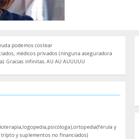
yuda podemos costear
ciados, médicos privados (ninguna aseguradora
a). Gracias infinitas. AU AU AUUUUU
ioterapia,logopedia,psicóloga),ortopedia(férula y
 trípto y suplementos no financiados)