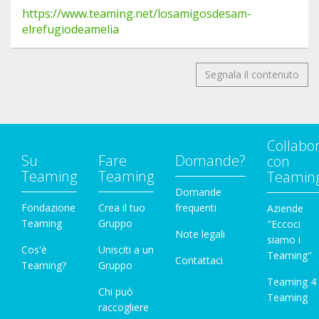
https://www.teaming.net/losamigosdesam-
elrefugiodeamelia
Segnala il contenuto
Collabo
Su
Fare
Domande?
con
Teaming
Teaming
Teamin
Domande
Fondazione
Crea il tuo
frequenti
Aziende
Teaming
Gruppo
"Eccoci
Note legali
siamo i
Cos'è
Unisciti a un
Teaming"
Contattaci
Teaming?
Gruppo
Teaming 4
Chi può
Teaming
raccogliere