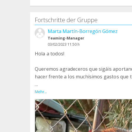
Fortschritte der Gruppe
Marta Martín-Borregón Gómez
Teaming-Manager
03/02/2023 11:50 h
Hola a todos!
Queremos agradeceros que sigáis aportan
hacer frente a los muchísimos gastos que
Os queríamos pedir un pequeño favor, si pu
Mehr...
posibilidad de hacerse teaming de amigos de
fiable os lo agradeceríamos en el alma. Ad
renta .
Necesitamos recaudar más dinero para pode