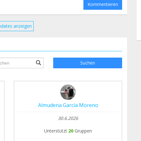
Kommentieren
pdates anzeigen
ile.searchForm.search.text???
Suchen
Almudena García Moreno
30.6.2026
Unterstützt
20
Gruppen