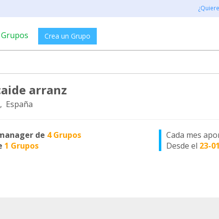
¿Quier
Grupos
Crea un Grupo
caide arranz
, España
manager de
4 Grupos
Cada mes apo
e
1 Grupos
Desde el
23-0