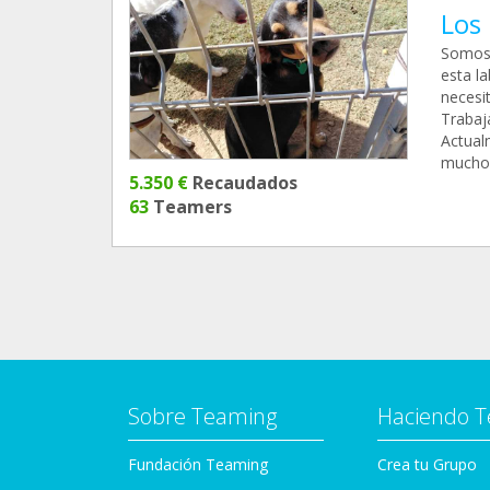
Los 
Somos 
esta l
necesi
Trabaj
Actual
muchos
5.350 €
Recaudados
63
Teamers
Sobre Teaming
Haciendo 
Fundación Teaming
Crea tu Grupo