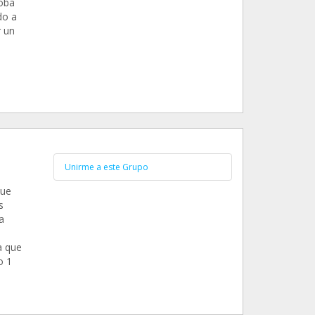
doba
do a
r un
Unirme a este Grupo
que
s
a
a que
o 1