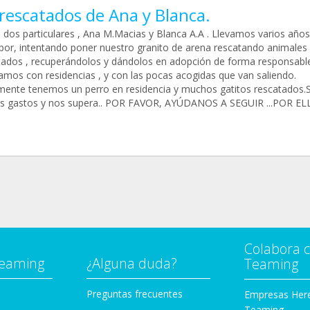
rescatados de Ana y Blanca.
dos particulares , Ana M.Macias y Blanca A.A . Llevamos varios años
abor, intentando poner nuestro granito de arena rescatando animales
tados , recuperándolos y dándolos en adopción de forma responsable
amos con residencias , y con las pocas acogidas que van saliendo.
mente tenemos un perro en residencia y muchos gatitos rescatados.
 gastos y nos supera.. POR FAVOR, AYÚDANOS A SEGUIR ...POR EL
Colabora 
Teaming
¿Alguna duda?
Teaming
Preguntas frecuentes
Empresas Her
Teaming