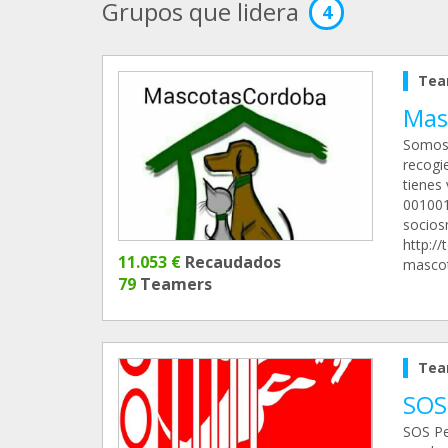
Grupos que lidera
4
Tea
Mas
Somos 
recogi
tienes
00100
socio
http:/
11.053 €
Recaudados
masco
79
Teamers
Tea
SOS
SOS Pe