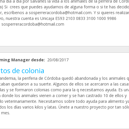
ha día a día por salvarles la vida a los animales de la perrera de Cór
a) Si crees que puedes ayudarnos de alguna forma o si te has decidi
r, escríbenos a sosperreracordoba@hotmail.com. Y si quieres realiza
vo, nuestra cuenta es Unicaja ES93 2103 0833 3100 1000 9986
: sosperreracordoba@hotmail.com
ming Manager desde:
20/08/2017
tos de colonia
pandemia, la periferia de Córdoba quedó abandonada y los animales 
taban quedaron a su suerte. Algunos de ellos se acercaron a las casa
das y se formaron colonias como para la q necesitamos ayuda. Es un
a donde los animales vienen a comer y se han castrado 10 de ellos y
do veterinariamente. Necesitamos sobre todo ayuda para alimento y
os los días varios kilos y latas. Únete a nuestro proyecto por tan sól
l mes.