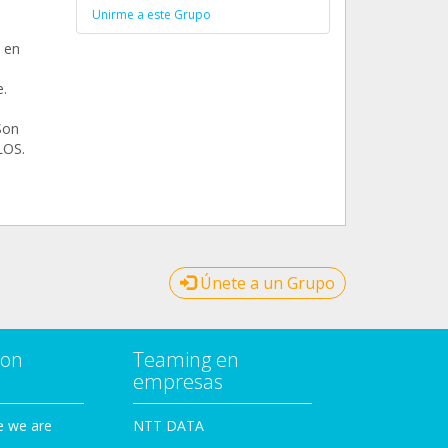
Unirme a este Grupo
 en
.
Son
LOS.
Únete a un Grupo
con
Teaming en
empresas
e we are
NTT DATA