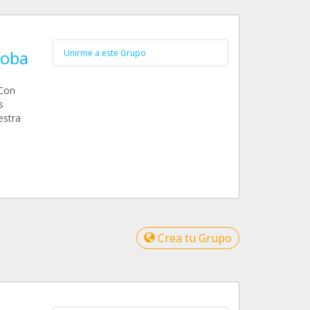
doba
Unirme a este Grupo
 Con
s
estra
Crea tu Grupo