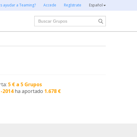
es ayudar a Teaming?
Accede
Regístrate
Español
Buscar
rta:
5 € a 5 Grupos
1-2014
ha aportado
1.678 €