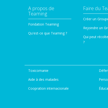
A propos de
Faire du T
Teaming
Créer un Group
Fondation Teaming
Rejoindre un G
Qu'est-ce que Teaming ?
Qui peut récolt
?
Toxicomanie
Défen
Aide à des malades
Perso
Coopration internacionale
Éduca