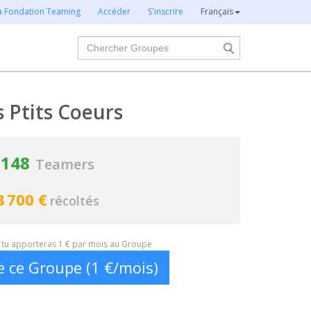
la Fondation Teaming
Accéder
S'inscrire
Français
Chercher
s Ptits Coeurs
148
Teamers
8 700 €
récoltés
t, tu apporteras 1 € par mois au Groupe
e ce Groupe (1 €/mois)