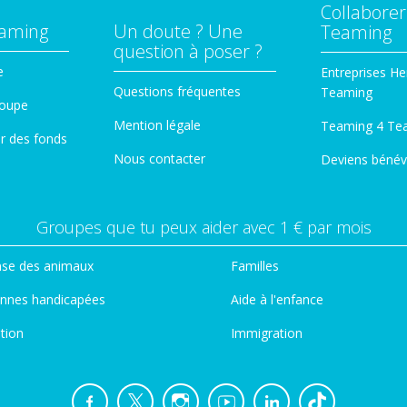
Collaborer
eaming
Un doute ? Une
Teaming
question à poser ?
e
Entreprises He
Questions fréquentes
Teaming
roupe
Mention légale
Teaming 4 Te
er des fonds
Nous contacter
Deviens bénév
Groupes que tu peux aider avec 1 € par mois
se des animaux
Familles
nnes handicapées
Aide à l'enfance
tion
Immigration