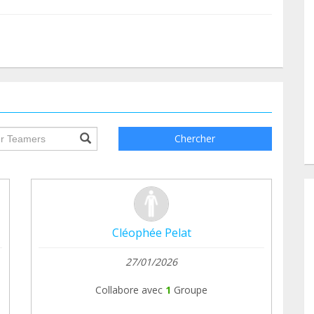
ile.searchForm.search.text???
Chercher
Cléophée Pelat
27/01/2026
Collabore avec
1
Groupe