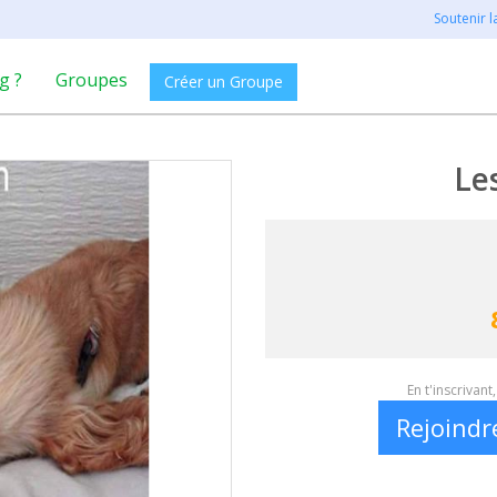
Soutenir 
g ?
Groupes
Créer un Groupe
Le
En t'inscrivan
Rejoindr