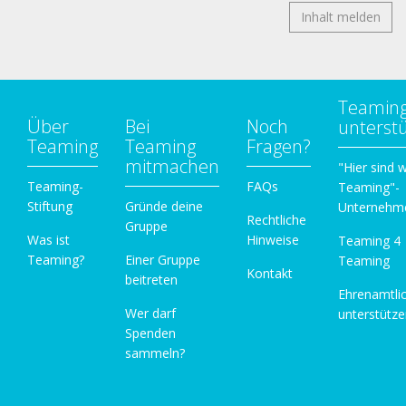
Inhalt melden
Teamin
Über
Bei
Noch
unterst
Teaming
Teaming
Fragen?
mitmachen
"Hier sind w
Teaming-
FAQs
Teaming"-
Stiftung
Gründe deine
Unternehm
Rechtliche
Gruppe
Was ist
Hinweise
Teaming 4
Teaming?
Einer Gruppe
Teaming
Kontakt
beitreten
Ehrenamtli
Wer darf
unterstütz
Spenden
sammeln?