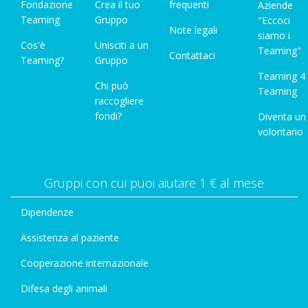
Fondazione
Crea il tuo
frequenti
Aziende
Teaming
Gruppo
"Eccoci
Note legali
siamo i
Cos'è
Unisciti a un
Teaming"
Contattaci
Teaming?
Gruppo
Teaming 4
Chi può
Teaming
raccogliere
fondi?
Diventa un
volontario
Gruppi con cui puoi aiutare 1 € al mese
Dipendenze
Assistenza al paziente
Cooperazione internazionale
Difesa degli animali