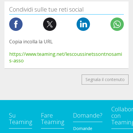
Condividi sulle tue reti social
Copia incolla la URL
https://www.teaming.net/lescoussinetssontnosami
s-asso
Segnala il contenuto
Collabo
Su
Fare
Domande?
con
Teaming
Teaming
Teamin
Domande